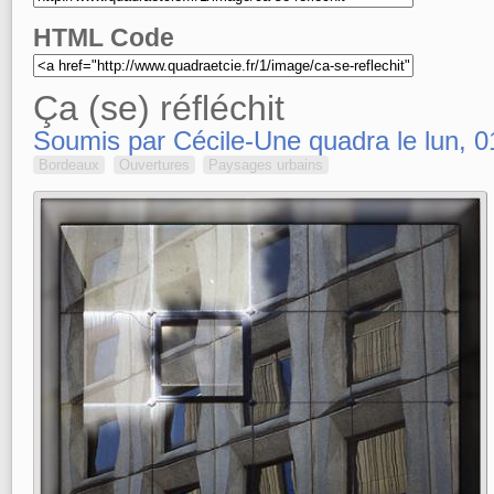
HTML Code
Ça (se) réfléchit
Soumis par Cécile-Une quadra le lun, 0
Bordeaux
Ouvertures
Paysages urbains