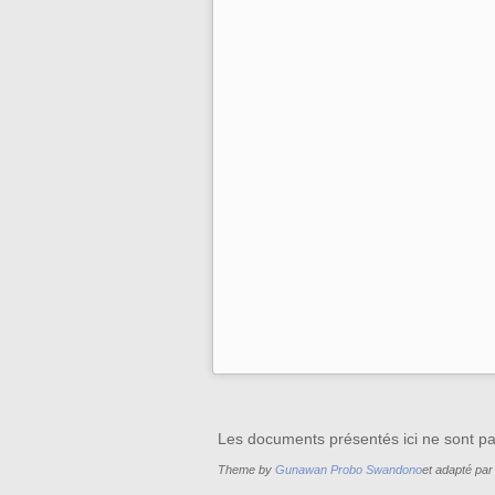
Les documents présentés ici ne sont pas 
Theme by
Gunawan Probo Swandono
et adapté par