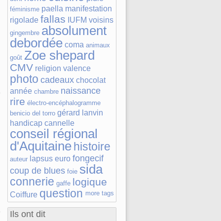
paella
manifestation
féminisme
fallas
rigolade
IUFM
voisins
absolument
gingembre
debordée
coma
animaux
Zoe shepard
goût
CMV
religion
valence
photo
cadeaux
chocolat
naissance
année
chambre
rire
électro-encéphalogramme
gérard lanvin
benicio del torro
handicap
cannelle
conseil régional
d'Aquitaine
histoire
fongecif
lapsus
euro
auteur
sida
coup de blues
foie
connerie
logique
gaffe
question
more tags
Coiffure
Ils ont dit