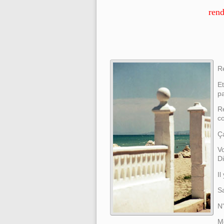
rend
R
Et
pa
Re
c
Ç
V
Di
Il
S
N'
Me