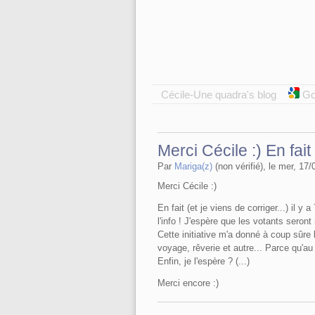
Cécile-Une quadra's blog
Go
Merci Cécile :) En fait 
Par
Mariga(z)
(non vérifié), le mer, 17/
Merci Cécile :)
En fait (et je viens de corriger...) il y
l'info ! J'espère que les votants seront
Cette initiative m'a donné à coup sûre l
voyage, rêverie et autre... Parce qu'au 
Enfin, je l'espère ? (...)
Merci encore :)