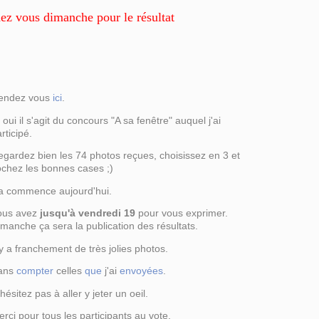
ez vous dimanche pour le résultat
endez vous
ici
.
 oui il s'agit du concours "A sa fenêtre" auquel j'ai
rticipé.
gardez bien les 74 photos reçues, choisissez en 3 et
ochez les bonnes cases ;)
a commence aujourd'hui.
ous avez
jusqu'à vendredi 19
pour vous exprimer.
manche ça sera la publication des résultats.
 y a franchement de très jolies photos.
ans
compter
celles
que
j'ai
envoyées
.
hésitez pas à aller y jeter un oeil.
rci pour tous les participants au vote.