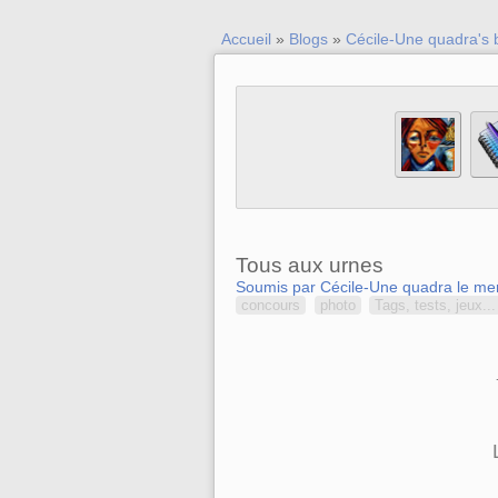
Accueil
»
Blogs
»
Cécile-Une quadra's 
Tous aux urnes
Soumis par Cécile-Une quadra le mer
concours
photo
Tags, tests, jeux...