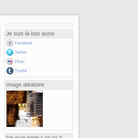
Je suis là-bas aussi
Facebook
Twitter
Flickr
Tumblr
Image aléatoire
t
De quoi parle-t-on ici ?