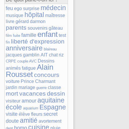
médecin
feu
ego
surprise
hôpital
musique
maîtresse
livre
gérard darmon
parents
souvenirs
gâteau
enfant
famille
test
film
fuite
liberté d'expression
fin
anniversaire
blaireau
jacques gamblin
AIT
chat
riz
Dessins
CRPE
couple
AVC
Alain
animés
fatigue
Rousset
concours
voiture
Prince Charmant
jardin
mariage
classe
guerre
mort
vacances
dessin
aquitaine
amour
visiteur
école
Espagne
aquarium
visite
secret
élève
fleurs
amitié
doute
avortement
cuisine
homo
pluie
dent