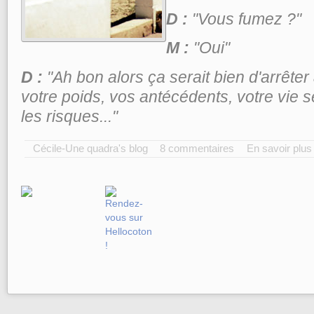
D :
"Vous fumez ?"
M :
"Oui"
D :
"Ah bon alors ça serait bien d'arrêter
votre poids, vos antécédents, votre vie s
les risques..."
Cécile-Une quadra's blog
8 commentaires
En savoir plus