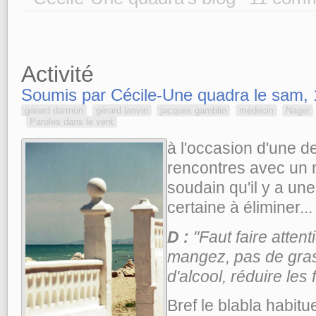
Activité
Soumis par Cécile-Une quadra le sam, 
gérard darmon
gérard lanvin
jacques gamblin
médecin
Nager
Paroles dans le vent
à l'occasion d'une d
rencontres avec un m
soudain qu'il y a un
certaine à éliminer...
D :
"Faut faire atten
mangez, pas de gras
d'alcool, réduire les f
Bref le blabla habitue