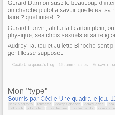
Gérard Darmon suscite beaucoup d’interr
on cherche plutôt à savoir quelle est sa
faire ? quel intérêt ?
Gérard Lanvin, ah lui fait carton plein, o
physique, ses choix sexuels et sa religion
Audrey Tautou et Juliette Binoche sont plu
gentillesse supposée
Cécile-Une quadra's blog
16 commentaires
En savoir plu
Mon "type"
Soumis par Cécile-Une quadra le jeu, 1
benicio del torro
fantasme
georges clooney
gérard lanvin
idea
malkovich
julien clerc
marc lavoine
Paroles de fille
sean conne