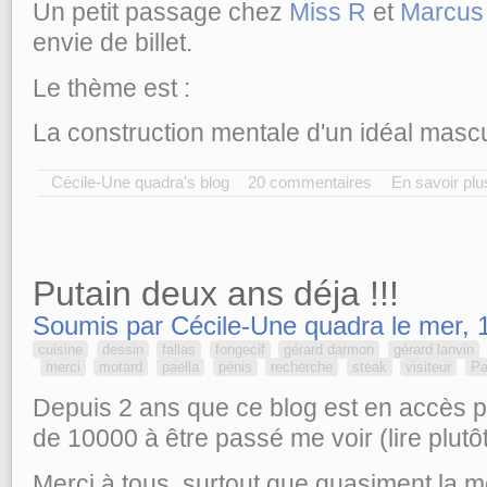
Un petit passage chez
Miss R
et
Marcus
envie de billet.
Le thème est :
La construction mentale d'un idéal masc
Cécile-Une quadra's blog
20 commentaires
En savoir plu
Putain deux ans déja !!!
Soumis par Cécile-Une quadra le mer, 
cuisine
dessin
fallas
fongecif
gérard darmon
gérard lanvin
merci
motard
paella
pénis
recherche
steak
visiteur
Pa
Depuis 2 ans que ce blog est en accès p
de 10000 à être passé me voir (lire plutôt
Merci à tous, surtout que quasiment la moi