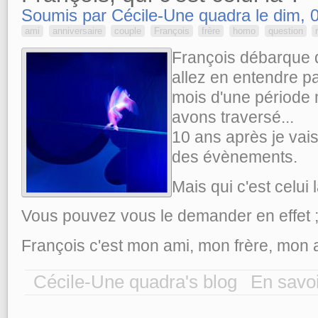
Soumis par Cécile-Une quadra le dim, 
ami
anniversaire
couple
François
frère
homo
question
François débarque 
allez en entendre p
mois d'une période
avons traversé...
10 ans après je vai
des évènements.
Mais qui c'est celui 
Vous pouvez vous le demander en effet ;
François c'est mon ami, mon frère, mon al
Cécile-Une quadra's blog
En savoi