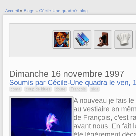
Accueil
»
Blogs
»
Cécile-Une quadra's blog
Dimanche 16 novembre 1997
Soumis par Cécile-Une quadra le ven, 1
coma
coup de blues
doute
François
sida
A nouveau je fais le
au vestiaire en mêm
de François, c'est ra
avant nous. En fait l
été légèrement déca