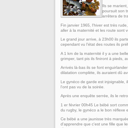
Ils se marient,
poursuit son t
arrêtera de tr
Fin janvier 1965, l'hiver est très rude
aller à la maternité et les route son
Le grand jour arrive, à 23h00 ils part
cependant vu l'état des routes ils préf
A 1 km de la maternité il y a une bel
grimper, tant pis ils finiront à pieds,
Arrivés là-bas ils se font enguirland
dilatation complète, ils auraient dû ave
Le gynéco de garde est injoignable, il
l'ont pas vu de la soirée.
Après une enquête serrée, ils le retro
1 er février 00h45 Le bébé sort com
du rugby, le gynéco a le bon réflexe e
Ce bébé a une jaunisse très marquée, 
d'apprendre que c'est une fille que l