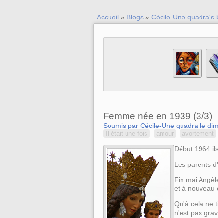
Accueil
»
Blogs
»
Cécile-Une quadra's 
Femme née en 1939 (3/3)
Soumis par Cécile-Une quadra le dim
Il était une fois
amour
avortement
Début 1964 ils
Les parents d'
Fin mai Angèle
et à nouveau e
Qu'à cela ne t
n'est pas grav