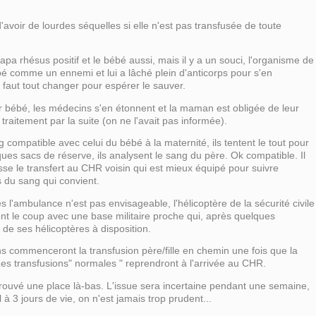
d'avoir de lourdes séquelles si elle n'est pas transfusée de toute
pa rhésus positif et le bébé aussi, mais il y a un souci, l'organisme de
 comme un ennemi et lui a lâché plein d'anticorps pour s'en
" faut tout changer pour espérer le sauver.
r bébé, les médecins s'en étonnent et la maman est obligée de leur
traitement par la suite (on ne l'avait pas informée).
 compatible avec celui du bébé à la maternité, ils tentent le tout pour
ues sacs de réserve, ils analysent le sang du père. Ok compatible. Il
se le transfert au CHR voisin qui est mieux équipé pour suivre
s du sang qui convient.
tes l'ambulance n'est pas envisageable, l'hélicoptère de la sécurité civile
tent le coup avec une base militaire proche qui, après quelques
 de ses hélicoptères à disposition.
ins commenceront la transfusion père/fille en chemin une fois que la
es transfusions" normales " reprendront à l'arrivée au CHR.
 trouvé une place là-bas. L'issue sera incertaine pendant une semaine,
 à 3 jours de vie, on n'est jamais trop prudent...