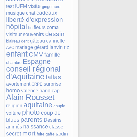
visite
test
IUFM
gingembre
cadeaux
musique
chat
liberté d'expression
hôpital
fleurs
coma
fin
dessin
visiteur
souvenirs
gâteau
cannelle
blaireau
dent
mariage
gérard lanvin
riz
AVC
enfant
CMV
famille
Espagne
chambre
conseil régional
d'Aquitaine
fallas
avortement
surprise
CRPE
homo
valence
handicap
Alain Rousset
aquitaine
religion
couple
photo
coup de
voiture
parents
blues
Dessins
naissance
animés
classe
mort
secret
jardin
fuite
gaffe