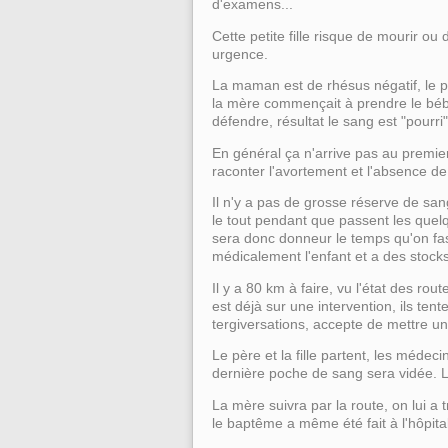
d'examens...
Cette petite fille risque de mourir ou 
urgence.
La maman est de rhésus négatif, le pa
la mère commençait à prendre le bébé
défendre, résultat le sang est "pourri
En général ça n'arrive pas au premie
raconter l'avortement et l'absence de 
Il n'y a pas de grosse réserve de sang
le tout pendant que passent les quelq
sera donc donneur le temps qu'on fas
médicalement l'enfant et a des stock
Il y a 80 km à faire, vu l'état des rou
est déjà sur une intervention, ils ten
tergiversations, accepte de mettre un
Le père et la fille partent, les médec
dernière poche de sang sera vidée. L
La mère suivra par la route, on lui a
le baptême a même été fait à l'hôpital