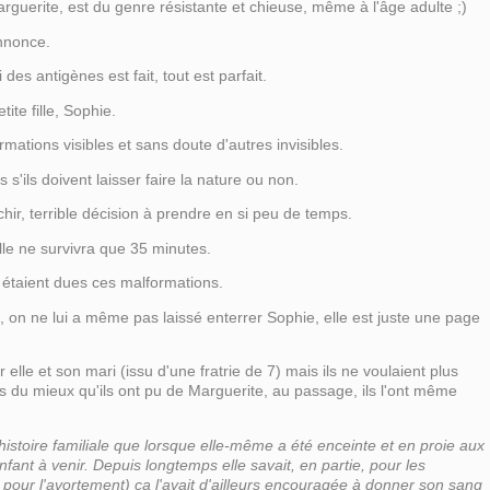
 Marguerite, est du genre résistante et chieuse, même à l'âge adulte ;)
nnonce.
des antigènes est fait, tout est parfait.
ite fille, Sophie.
rmations visibles et sans doute d'autres invisibles.
ils doivent laisser faire la nature ou non.
hir, terrible décision à prendre en si peu de temps.
lle ne survivra que 35 minutes.
 étaient dues ces malformations.
s, on ne lui a même pas laissé enterrer Sophie, elle est juste une page
 elle et son mari (issu d'une fratrie de 7) mais ils ne voulaient plus
s du mieux qu'ils ont pu de Marguerite, au passage, ils l'ont même
 histoire familiale que lorsque elle-même a été enceinte et en proie aux
fant à venir. Depuis longtemps elle savait, en partie, pour les
 pour l'avortement) ça l'avait d'ailleurs encouragée à donner son sang