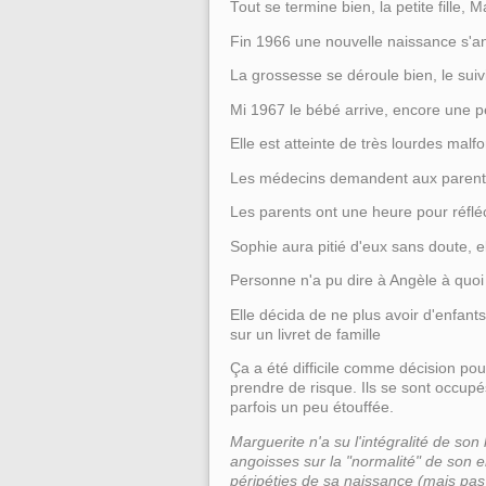
Tout se termine bien, la petite fille,
Fin 1966 une nouvelle naissance s'a
La grossesse se déroule bien, le suivi 
Mi 1967 le bébé arrive, encore une pet
Elle est atteinte de très lourdes malfo
Les médecins demandent aux parents s'
Les parents ont une heure pour réfléc
Sophie aura pitié d'eux sans doute, e
Personne n'a pu dire à Angèle à quoi
Elle décida de ne plus avoir d'enfant
sur un livret de famille
Ça a été difficile comme décision pour
prendre de risque. Ils se sont occupé
parfois un peu étouffée.
Marguerite n'a su l'intégralité de son
angoisses sur la "normalité" de son en
péripéties de sa naissance (mais pas