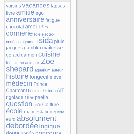
vacances
voisins
lapsus
amitié
livre
ego
anniversaire
fatigue
amour
chocolat
film
connerie
foie
électro-
sida
pluie
encéphalogramme
jacques gamblin
maîtresse
cuisine
gérard darmon
Zoe
féminisme
animaux
shepard
aquarium
auteur
histoire
fongecif
élève
médecin
Prince
Charmant
AIT
benicio del torro
rire
rigolade
paella
question
Coiffure
goût
école
manifestation
guerre
absolument
euro
debordée
logique
concours
doute
année