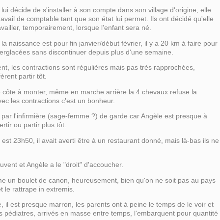
 lui décide de s'installer à son compte dans son village d'origine, elle
ravail de comptable tant que son état lui permet. Ils ont décidé qu'elle
availler, temporairement, lorsque l'enfant sera né.
, la naissance est pour fin janvier/début février, il y a 20 km à faire pour
t verglacées sans discontinuer depuis plus d'une semaine.
ent, les contractions sont régulières mais pas très rapprochées,
èrent partir tôt.
le côte à monter, même en marche arrière la 4 chevaux refuse la
 avec les contractions c'est un bonheur.
er par l'infirmière (sage-femme ?) de garde car Angèle est presque à
rtir ou partir plus tôt.
 est 23h50, il avait averti être à un restaurant donné, mais là-bas ils ne
uvent et Angèle a le "droit" d'accoucher.
me un boulet de canon, heureusement, bien qu'on ne soit pas au pays
t le rattrape in extremis.
il est presque marron, les parents ont à peine le temps de le voir et
es pédiatres, arrivés en masse entre temps, l'embarquent pour quantité