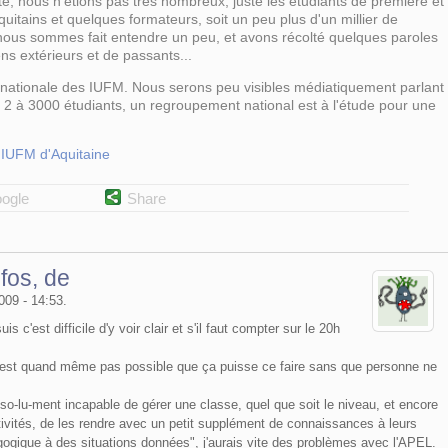
, nous n'étions pas très nombreux, juste les étudiants de première et
tains et quelques formateurs, soit un peu plus d'un millier de
 nous sommes fait entendre un peu, et avons récolté quelques paroles
s extérieurs et de passants...
 nationale des IUFM. Nous serons peu visibles médiatiquement parlant
2 à 3000 étudiants, un regroupement national est à l'étude pour une
s IUFM d'Aquitaine
ogle
Share
fos, de
009 - 14:53.
s c'est difficile d'y voir clair et s'il faut compter sur le 20h
, c'est quand même pas possible que ça puisse ce faire sans que personne ne
-so-lu-ment incapable de gérer une classe, quel que soit le niveau, et encore
ivités, de les rendre avec un petit supplément de connaissances à leurs
ogique à des situations données", j'aurais vite des problèmes avec l'APEL.