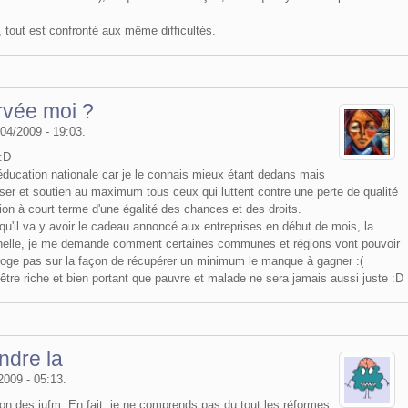
é, tout est confronté aux même difficultés.
vée moi ?
/04/2009 - 19:03.
:D
éducation nationale car je le connais mieux étant dedans mais
sser et soutien au maximum tous ceux qui luttent contre une perte de qualité
tion à court terme d'une égalité des chances et des droits.
rsqu'il va y avoir le cadeau annoncé aux entreprises en début de mois, la
nnelle, je me demande comment certaines communes et régions vont pouvoir
terroge pas sur la façon de récupérer un minimum le manque à gagner :(
 être riche et bien portant que pauvre et malade ne sera jamais aussi juste :D
ndre la
/2009 - 05:13.
on des iufm. En fait, je ne comprends pas du tout les réformes