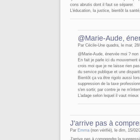
cons abrutis dont il faut se séparer.
L'éducation, la justice, bientôt la sant
@Marie-Aude, éner
Par Cécile-Une quadra, le mar, 28
@Marie-Aude, énervée moi ? non 
En fait je parle ici du mouvement 
crois moi que je ne laisse rien pa
du service publique et une dispari
Bientôt ça va être rigolo aussi lo
suppression de la taxe professio
s'en sortir, par contre je ne m'in
L'adage selon lequel il vaut mieux
J'arrive pas à compre
Par
Emma
(non vérifié), le dim, 15/02
J'arrive pas à comprendre la suppressi