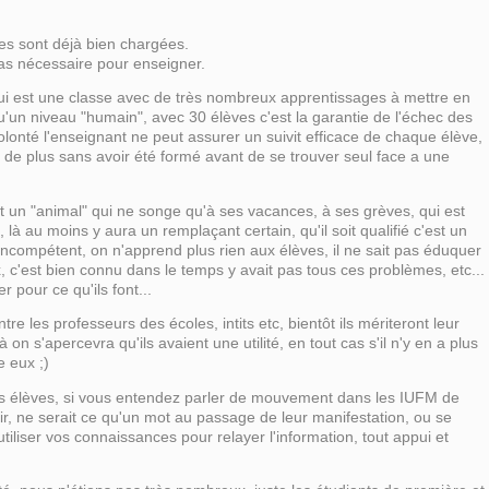
ses sont déjà bien chargées.
pas nécessaire pour enseigner.
ui est une classe avec de très nombreux apprentissages à mettre en
u'un niveau "humain", avec 30 élèves c'est la garantie de l'échec des
olonté l'enseignant ne peut assurer un suivit efficace de chaque élève,
, de plus sans avoir été formé avant de se trouver seul face a une
t un "animal" qui ne songe qu'à ses vacances, à ses grèves, qui est
là au moins y aura un remplaçant certain, qu'il soit qualifié c'est un
n incompétent, on n'apprend plus rien aux élèves, il ne sait pas éduquer
x, c'est bien connu dans le temps y avait pas tous ces problèmes, etc...
r pour ce qu'ils font...
tre les professeurs des écoles, intits etc, bientôt ils mériteront leur
on s'apercevra qu'ils avaient une utilité, en tout cas s'il n'y en a plus
e eux ;)
urs élèves, si vous entendez parler de mouvement dans les IUFM de
r, ne serait ce qu'un mot au passage de leur manifestation, ou se
tiliser vos connaissances pour relayer l'information, tout appui et