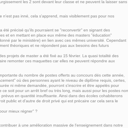
surgissement les 2 sont devant leur classe et ne peuvent la laisser sans
 n'est pas inné, cela s'apprend, mais visiblement pas pour nos
 été précisé qu'ils pourraient se "reconvertir" en signant des
cales et en mettant en place eux même des masters "éducation"
donné par le ministère) en lien avec ces mêmes université. Cependant
ement théoriques et ne répondent pas aux besoins des futurs
des projets de master a été fixé au 15 février. La quasi totalité des
faire remonter ces maquettes car elles ne peuvent répondre aux
 importante du nombre de postes offerts au concours dés cette année,
acement" où des personnes ayant le niveau de diplôme requis, certes,
surée ni même demandée, pourront s'inscrire et être appelés pour
ce soit pour un arrêt bref ou très long, mais aussi pour les postes no
s prévus en quantité insuffisante. Ainsi dans des écoles cohabiterons
it public et d'autre de droit privé qui est précaire car cela sera le
r pour mieux régner" ?
 contribuer à une amélioration massive de l'enseignement dans notre