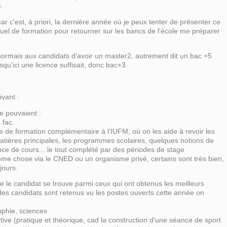
.
r c'est, à priori, la dernière année où je peux tenter de présenter ce
iduel de formation pour retourner sur les bancs de l'école me préparer
mais aux candidats d'avoir un master2, autrement dit un bac +5
qu'ici une licence suffisait, donc bac+3.
ivant :
e pouvaient :
 fac.
 de formation complémentaire à l'IUFM, où on les aide à revoir les
tières principales, les programmes scolaires, quelques notions de
ce de cours... le tout complété par des périodes de stage
même chose via le CNED ou un organisme privé, certains sont très bien,
jours.
ue le candidat se trouve parmi ceux qui ont obtenus les meilleurs
des candidats sont retenus vu les postes ouverts cette année on
raphie, sciences
tive (pratique et théorique, cad la construction d'une séance de sport