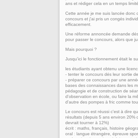
ans et rédiger cela en un temps limité
Cette année je me suis lancée donc ca
concours et j'ai pris un congés indiv
efficacement.
Une réforme annoncée demande désor
pour passer le concours, alors que jus
Mais pourquoi ?
Jusqu'ici le fonctionnement était le su
les étudiants ayant obtenu une licenc
- tenter le concours dés leur sortie de
- préparer ce concours par une année
bases des connaissances dans les ma
pédagogie et de construction de séan
d'observation en école, ou faire la 
d'autre des pompes à fric comme tou
Le concours est réussi c'est à dire q
résultats (depuis 5 ans environ 20% 
devrait tourner à 12%)
écrit : maths, français, histoire géog
oral : langue étrangère, épreuve spor