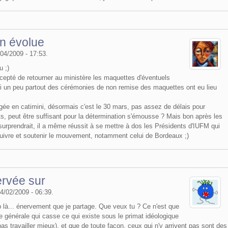
on évolue
/04/2009 - 17:53.
u ;)
ccepté de retourner au ministère les maquettes d'éventuels
i un peu partout des cérémonies de non remise des maquettes ont eu lieu
gée en catimini, désormais c'est le 30 mars, pas assez de délais pour
s, peut être suffisant pour la détermination s'émousse ? Mais bon après les
urprendrait, il a même réussit à se mettre à dos les Présidents d'IUFM qui
à suivre et soutenir le mouvement, notamment celui de Bordeaux ;)
ervée sur
14/02/2009 - 06:39.
 là... énervement que je partage. Que veux tu ? Ce n'est que
que générale qui casse ce qui existe sous le primat idéologique
t pas travailler mieux), et que de toute façon, ceux qui n'y arrivent pas sont des