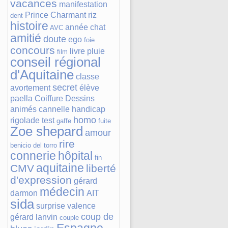
vacances
manifestation
Prince Charmant
riz
dent
histoire
année
chat
AVC
amitié
doute
ego
foie
concours
livre
pluie
film
conseil régional
d'Aquitaine
classe
secret
avortement
élève
paella
Coiffure
Dessins
animés
cannelle
handicap
homo
rigolade
test
gaffe
fuite
Zoe shepard
amour
rire
benicio del torro
connerie
hôpital
fin
aquitaine
CMV
liberté
d'expression
gérard
médecin
darmon
AIT
sida
surprise
valence
coup de
gérard lanvin
couple