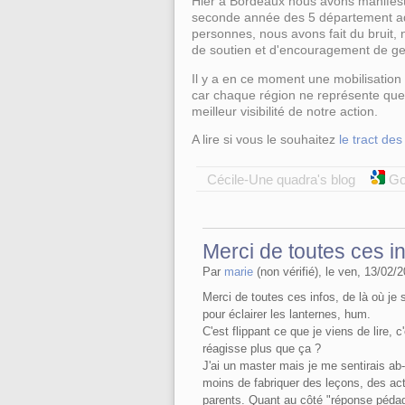
Hier à Bordeaux nous avons manifesté
seconde année des 5 département aqui
personnes, nous avons fait du bruit,
de soutien et d'encouragement de gen
Il y a en ce moment une mobilisation
car chaque région ne représente que 
meilleur visibilité de notre action.
A lire si vous le souhaitez
le tract de
Cécile-Une quadra's blog
Go
Merci de toutes ces in
Par
marie
(non vérifié), le ven, 13/02/2
Merci de toutes ces infos, de là où je sui
pour éclairer les lanternes, hum.
C'est flippant ce que je viens de lire
réagisse plus que ça ?
J'ai un master mais je me sentirais ab
moins de fabriquer des leçons, des act
parents. Quant au côté "réponse pédag