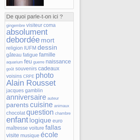
De quoi parle-t-on ici ?
visiteur
coma
gingembre
absolument
debordée
mort
dessin
religion
IUFM
famille
gâteau
fatigue
feu
naissance
aquarium
guerre
cadeaux
souvenirs
goût
photo
voisins
CRPE
Alain Rousset
jacques gamblin
anniversaire
auteur
cuisine
parents
animaux
question
chocolat
chambre
enfant
logique
euro
fallas
maîtresse
voiture
école
visite
musique