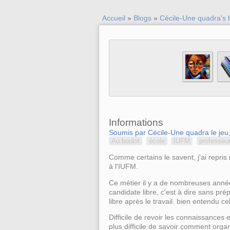
Accueil
»
Blogs
»
Cécile-Une quadra's 
Informations
Soumis par Cécile-Une quadra le jeu
Au boulot
école
IUFM
professeu
Comme certains le savent, j'ai repri
à l'IUFM.
Ce métier il y a de nombreuses années 
candidate libre, c'est à dire sans pré
libre après le travail. bien entendu c
Difficile de revoir les connaissances
plus difficile de savoir comment org