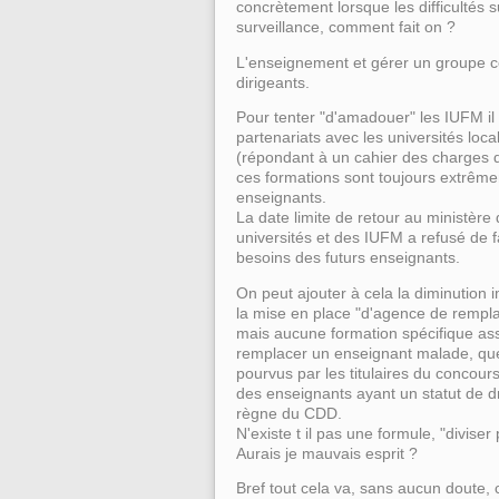
concrètement lorsque les difficultés 
surveillance, comment fait on ?
L'enseignement et gérer un groupe ce
dirigeants.
Pour tenter "d'amadouer" les IUFM il a
partenariats avec les universités lo
(répondant à un cahier des charges 
ces formations sont toujours extrêm
enseignants.
La date limite de retour au ministère 
universités et des IUFM a refusé de 
besoins des futurs enseignants.
On peut ajouter à cela la diminution
la mise en place "d'agence de rempl
mais aucune formation spécifique as
remplacer un enseignant malade, que 
pourvus par les titulaires du concour
des enseignants ayant un statut de dro
règne du CDD.
N'existe t il pas une formule, "divise
Aurais je mauvais esprit ?
Bref tout cela va, sans aucun doute,