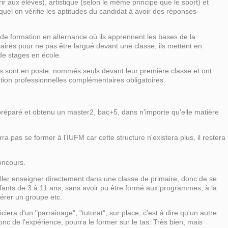
ir aux élèves), artistique (selon le même principe que le sport) et
quel on vérifie les aptitudes du candidat à avoir des réponses
e de formation en alternance où ils apprennent les bases de la
aires pour ne pas être largué devant une classe, ils mettent en
 de stages en école.
ils sont en poste, nommés seuls devant leur première classe et ont
ion professionnelles complémentaires obligatoires.
préparé et obtenu un master2, bac+5, dans n'importe qu'elle matière
rra pas se former à l'IUFM car cette structure n'existera plus, il restera
concours.
aller enseigner directement dans une classe de primaire, donc de se
nfants de 3 à 11 ans, sans avoir pu être formé aux programmes, à la
gérer un groupe etc.
iciera d'un "parrainage", "tutorat", sur place, c'est à dire qu'un autre
onc de l'expérience, pourra le former sur le tas. Très bien, mais