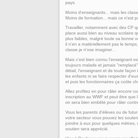
pays.
Moins d'enseignants... mais les clas
Moins de formation... mais ce n'est 
Travailler, notamment avec des CP q
place aussi bien au niveau scolaire q
plus faibles, malgré toute sa bonne v
il n'en a matériellement pas le temps
classe je n'ose imaginer...
Mais c'est bien connu l'enseignant es
toujours malade et jamais "remplacé", 
détail, l'enseignant et de toute faço
les enfants ni se faire respecter d'eu
et puis les fonctionnaires ça coûte che
Allez profitez en pour râler encore con
inscription au WWF et peut être que là 
on sera bien embêté pour râler contr
Vous les parents d'élèves ou de fut
votre secteur vous pouvez les souteni
joindre à eux pour quelques mètres, u
soutien sera apprécié.