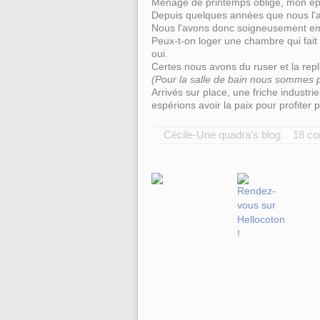
Ménage de printemps oblige, mon ép
Depuis quelques années que nous l'av
Nous l'avons donc soigneusement emba
Peux-t-on loger une chambre qui fait
oui.
Certes nous avons du ruser et la re
(Pour la salle de bain nous sommes p
Arrivés sur place, une friche industr
espérions avoir la paix pour profiter p
Cécile-Une quadra's blog
18 c