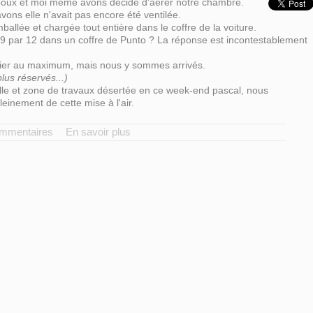
oux et moi même avons décidé d'aérer notre chambre.
ons elle n'avait pas encore été ventilée.
llée et chargée tout entière dans le coffre de la voiture.
 9 par 12 dans un coffre de Punto ? La réponse est incontestablement
plier au maximum, mais nous y sommes arrivés.
lus réservés...)
ielle et zone de travaux désertée en ce week-end pascal, nous
leinement de cette mise à l'air.
ommentaires
En savoir plus