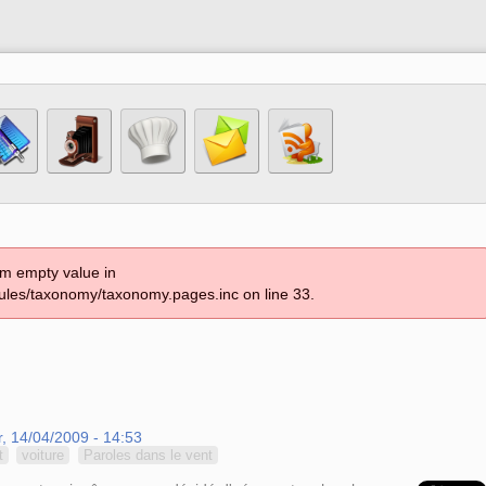
om empty value in
les/taxonomy/taxonomy.pages.inc on line 33.
, 14/04/2009 - 14:53
t
voiture
Paroles dans le vent