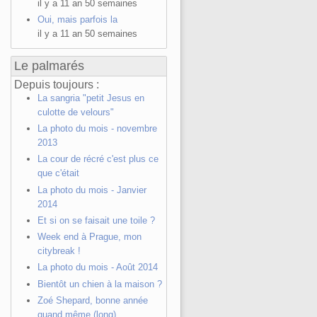
il y a 11 an 50 semaines
Oui, mais parfois la
il y a 11 an 50 semaines
Le palmarés
Depuis toujours :
La sangria "petit Jesus en
culotte de velours"
La photo du mois - novembre
2013
La cour de récré c'est plus ce
que c'était
La photo du mois - Janvier
2014
Et si on se faisait une toile ?
Week end à Prague, mon
citybreak !
La photo du mois - Août 2014
Bientôt un chien à la maison ?
Zoé Shepard, bonne année
quand même (long)