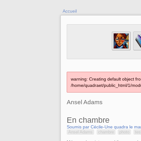
Accueil
warning: Creating default object fr
/home/quadraet/public_html/1/modu
Ansel Adams
En chambre
Soumis par Cécile-Une quadra le mar
Ansel Adams
chambre
photo
tes