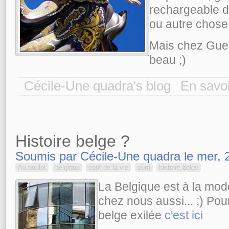
rechargeable d
ou autre chose 
Mais chez Guerl
beau ;)
Cécile-Une quadra's blog
En savoi
Histoire belge ?
Soumis par Cécile-Une quadra le mer, 
Au boulot
belgique
coût de la vie
euro
histoire belge
La Belgique est à la mo
chez nous aussi... ;) Po
belge exilée
c'est ici