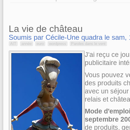
La vie de château
Soumis par Cécile-Une quadra le sam, 
AIT
année
euro
wordpress
Paroles dans le vent
J'ai reçu ce jou
publicitaire int
Vous pouvez vo
des produits c
avec un séjour
relais et châte
Mode d'emploi
septembre 20
de produits, g