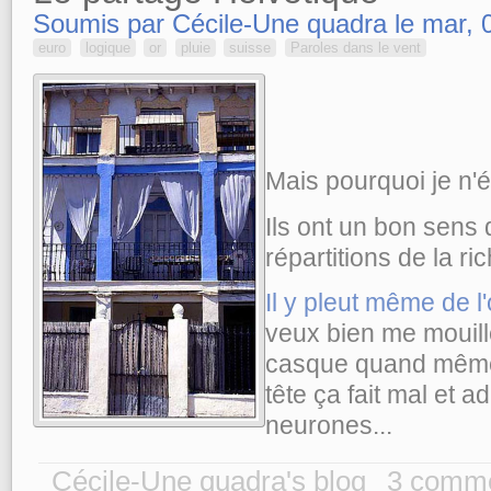
Soumis par Cécile-Une quadra le mar, 
euro
logique
or
pluie
suisse
Paroles dans le vent
Mais pourquoi je n'é
Ils ont un bon sens 
répartitions de la r
Il y pleut même de l'
veux bien me mouiller
casque quand même,
tête ça fait mal et 
neurones...
Cécile-Une quadra's blog
3 comme