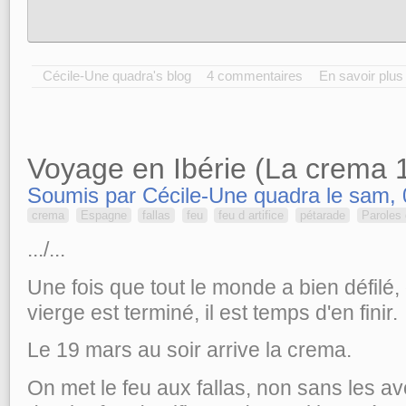
Cécile-Une quadra's blog
4 commentaires
En savoir plus
Voyage en Ibérie (La crema 1
Soumis par Cécile-Une quadra le sam, 
crema
Espagne
fallas
feu
feu d artifice
pétarade
Paroles 
.../...
Une fois que tout le monde a bien défilé,
vierge est terminé, il est temps d'en finir.
Le 19 mars au soir arrive la crema.
On met le feu aux fallas, non sans les a