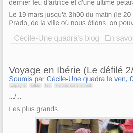
dernier feu d'artifice et d'une ultime péta
Le 19 mars jusqu'à 3h00 du matin (le 20 d
Prado, de la ville où nous étions, on pouvai
Cécile-Une quadra's blog
En savoi
Voyage en Ibérie (Le défilé 2
Soumis par Cécile-Une quadra le ven, 
Espagne
fallas
feu
Paroles dans le vent
.../...
Les plus grands