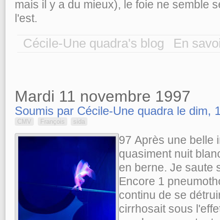
mais il y a du mieux), le foie ne semble se
l'est.
Cécile-Une quadra's blog
En savoi
Mardi 11 novembre 1997
Soumis par Cécile-Une quadra le dim, 1
CMV
François
sida
97
Après une belle 
quasiment nuit blan
en berne. Je saute 
Encore 1 pneumothora
continu de se détrui
cirrhosait sous l'e