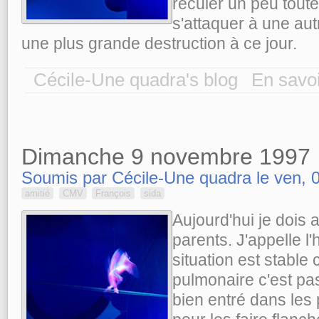
reculer un peu toutef
s'attaquer à une aut
une plus grande destruction à ce jour.
Cécile-Une quadra's blog
En savoi
Dimanche 9 novembre 1997
Soumis par Cécile-Une quadra le ven, 0
amitié
CMV
François
sida
Aujourd'hui je dois 
parents. J'appelle l'
situation est stable 
pulmonaire c'est pas 
bien entré dans les 