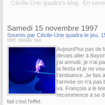
Cécile-Une quadra's blog
En savoi
Samedi 15 novembre 1997
Soumis par Cécile-Une quadra le jeu, 1
CMV
François
sida
Aujourd'hui pas de tr
devais aller à Bay
j'ai annulé, je n'ai p
la fiesta et je ne vo
l'ambiance. Je fais 
l'arrivée on n'a pa
va. François a le tei
recommence à se dé
fait c'est l'effet