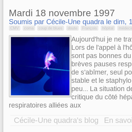
Mardi 18 novembre 1997
Soumis par Cécile-Une quadra le dim, 1
CMV
coma
coup de blues
doute
François
hôpital
médeci
Aujourd'hui je ne tra
Lors de l'appel à l'h
sont pas bonnes du t
brèves pauses respir
de s'abîmer, seul poi
stable et le staphyl
peu... La situation 
critique du côté hép
respiratoires alliées aux
Cécile-Une quadra's blog
En savoi