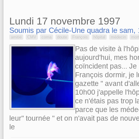
Lundi 17 novembre 1997
Soumis par Cécile-Une quadra le sam, 
amitié
CMV
coma
doute
François
hôpital
médecin
mor
Pas de visite à l'hôp
aujourd'hui, mes hor
coïncident pas... J
François dormir, je 
gazette " avant d'al
10h00 j'appelle l'hôp
ce n'étais pas trop 
parce que les médec
leur" tournée " et on n'avait pas de nouvel
le