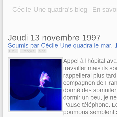
Cécile-Une quadra's blog
En savoi
Jeudi 13 novembre 1997
Soumis par Cécile-Une quadra le mar, 1
CMV
François
sida
Appel à l'hôpital ava
travailler mais ils s
rappellerai plus tard
compagnon de Franç
donné des somnifère
dormir un peu, je ne 
Pause téléphone. Le
poumons semblent se 