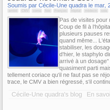
Soumis par Cécile-Une quadra le mar, 2
amitié
CMV
coma
foie
François
hôpital
médecin
sida
Pas de visites pour 
Coup de fil à l'hôpita
plusieurs pauses re
quand même... L'éta
stabiliser, les dosa
d'hier, le staphylo d
arrivé à un dosage" a
quasiment parti mais
tellement coriace qu'il ne faut pas se réjo
trace, le CMV a bien régressé, s'il contin
Cécile-Une quadra's blog
En savoi