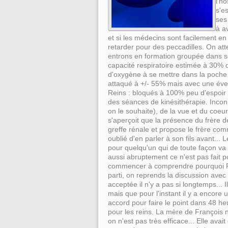
l'ho
s'e
ses
à a
et si les médecins sont facilement e
retarder pour des peccadilles. On at
entrons en formation groupée dans son
capacité respiratoire estimée à 30% 
d'oxygène à se mettre dans la poche 
attaqué à +/- 55% mais avec une éven
Reins : bloqués à 100% peu d'espoir 
des séances de kinésithérapie. Incon
on le souhaite), de la vue et du coeur
s'aperçoit que la présence du frère d
greffe rénale et propose le frère com
oublié d'en parler à son fils avant..
pour quelqu'un qui de toute façon va 
aussi abruptement ce n'est pas fait po
commencer à comprendre pourquoi Franç
parti, on reprends la discussion avec
acceptée il n'y a pas si longtemps... 
mais que pour l'instant il y a encore 
accord pour faire le point dans 48 heu
pour les reins. La mère de François 
on n'est pas très efficace... Elle avait