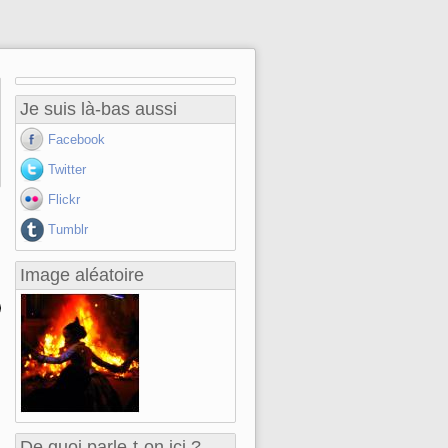
Je suis là-bas aussi
Facebook
Twitter
Flickr
Tumblr
Image aléatoire
De quoi parle-t-on ici ?