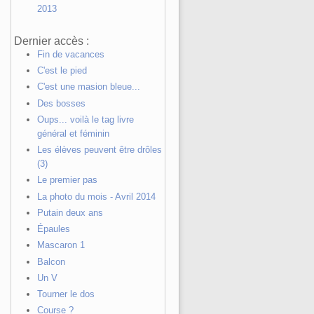
2013
Dernier accès :
Fin de vacances
C'est le pied
C'est une masion bleue...
Des bosses
Oups... voilà le tag livre
général et féminin
Les élèves peuvent être drôles
(3)
Le premier pas
La photo du mois - Avril 2014
Putain deux ans
Épaules
Mascaron 1
Balcon
Un V
Tourner le dos
Course ?