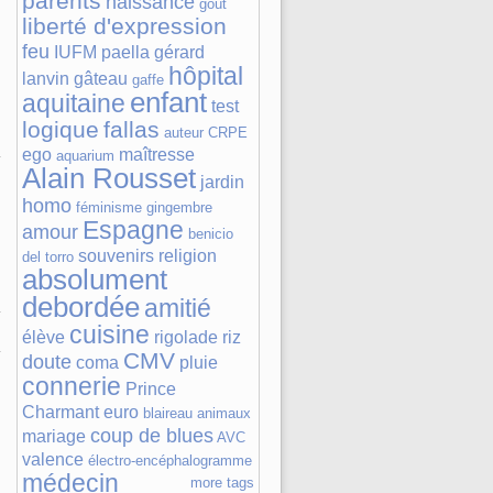
parents
naissance
goût
liberté d'expression
feu
IUFM
paella
gérard
hôpital
lanvin
gâteau
gaffe
enfant
aquitaine
test
logique
fallas
auteur
CRPE
ego
maîtresse
aquarium
Alain Rousset
jardin
homo
féminisme
gingembre
Espagne
amour
benicio
souvenirs
religion
del torro
absolument
debordée
amitié
cuisine
élève
rigolade
riz
CMV
doute
coma
pluie
connerie
Prince
Charmant
euro
blaireau
animaux
coup de blues
mariage
AVC
valence
électro-encéphalogramme
médecin
more tags