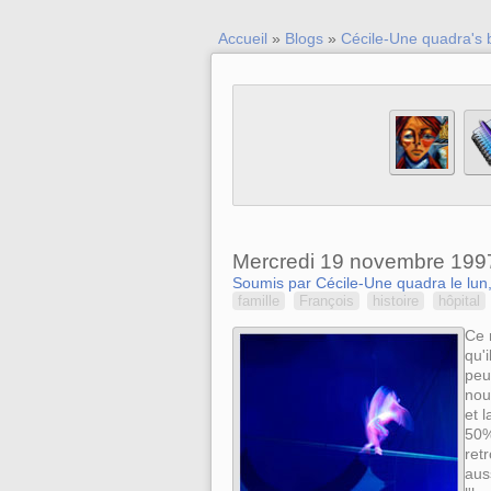
Accueil
»
Blogs
»
Cécile-Une quadra's 
Mercredi 19 novembre 199
Soumis par Cécile-Une quadra le lun,
famille
François
histoire
hôpital
Ce 
qu'
peu
nou
et l
50%
ret
aus