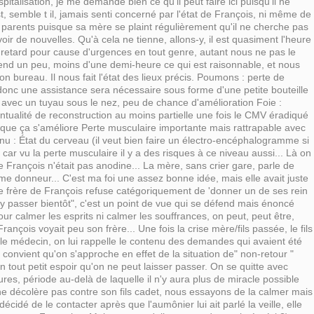
spitalisation, je me demande bien ce qu'il peut faire ici puisqu'il ne
st, semble t il, jamais senti concerné par l'état de François, ni même de
 parents puisque sa mère se plaint régulièrement qu'il ne cherche pas
voir de nouvelles. Qu'à cela ne tienne, allons-y, il est quasiment l'heure
n retard pour cause d'urgences en tout genre, autant nous ne pas le
tend un peu, moins d'une demi-heure ce qui est raisonnable, et nous
 bureau. Il nous fait l'état des lieux précis. Poumons : perte de
donc une assistance sera nécessaire sous forme d'une petite bouteille
avec un tuyau sous le nez, peu de chance d'amélioration Foie :
tualité de reconstruction au moins partielle une fois le CMV éradiqué
que ça s'améliore Perte musculaire importante mais rattrapable avec
nu : État du cerveau (il veut bien faire un électro-encéphalogramme si
 car vu la perte musculaire il y a des risques à ce niveau aussi... Là on
e François n'était pas anodine... La mère, sans crier gare, parle de
me donneur... C'est ma foi une assez bonne idée, mais elle avait juste
. Le frère de François refuse catégoriquement de 'donner un de ses rein
y passer bientôt", c'est un point de vue qui se défend mais énoncé
ur calmer les esprits ni calmer les souffrances, on peut, peut être,
ois voyait peu son frère... Une fois la crise mère/fils passée, le fils
 le médecin, on lui rappelle le contenu des demandes qui avaient été
Il convient qu'on s'approche en effet de la situation de" non-retour "
un tout petit espoir qu'on ne peut laisser passer. On se quitte avec
res, période au-delà de laquelle il n'y aura plus de miracle possible
ne décolère pas contre son fils cadet, nous essayons de la calmer mais
 décidé de le contacter après que l'aumônier lui ait parlé la veille, elle