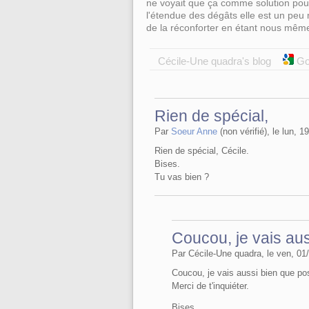
ne voyait que ça comme solution pour 
l'étendue des dégâts elle est un peu m
de la réconforter en étant nous même 
Cécile-Une quadra's blog
Go
Rien de spécial,
Par
Soeur Anne
(non vérifié), le lun, 1
Rien de spécial, Cécile.
Bises.
Tu vas bien ?
Coucou, je vais aus
Par Cécile-Une quadra, le ven, 01/
Coucou, je vais aussi bien que po
Merci de t'inquiéter.
Bises