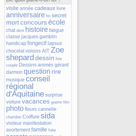
visite
cadeaux
année
livre
anniversaire
secret
fin
école
mort
concours
histoire
chat
fatigue
dent
classe
jacques gamblin
fongecif
handicap
lapsus
Zoe
chocolat
voisins
AIT
shepard
dessin
foie
Dessins animés
gérard
couple
question
rire
darmon
conseil
musique
régional
d'Aquitaine
surprise
vacances
voiture
guerre
film
photo
fleurs
cannelle
sida
Coiffure
chambre
visiteur
manifestation
famille
avortement
fuite