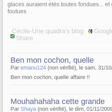
glaces auraient étés toutes fondues... et
foutues
Cécile-Une quadra's blog
Googl
Share
Ben mon cochon, quelle
Par
emanu124
(non vérifié), le sam, 31/10
Ben mon cochon, quelle affaire !!
Mouhahahaha cette grande
Par
Shaya
(non vérifié), le dim, 01/11/200