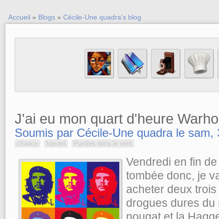
Accueil
»
Blogs
»
Cécile-Une quadra's blog
J'ai eu mon quart d'heure Warho
Soumis par Cécile-Une quadra le sam, 
chance
hasard
Paroles dans le vent
Vendredi en fin de 
tombée donc, je va
acheter deux trois
drogues dures du 
nougat et la Hagg